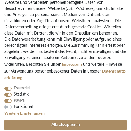
Website und verarbeiten personenbezogene Daten von
Besucher:innen unserer Webseite (z.B. IP-Adresse), um z.B. Inhalte
Rückgaberecht
und Anzeigen zu personalisieren, Medien von Drittanbietern
Vertrag widerrufen
einzubinden oder Zugriffe auf unsere Website zu analysieren. Die
Datenverarbeitung erfolgt erst durch gesetzte Cookies. Wir teilen
diese Daten mit Dritten, die wir in den Einstellungen benennen.
Die Datenverarbeitung kann mit Einwilligung oder aufgrund eines
Bezahlarten
berechtigten Interesses erfolgen. Die Zustimmung kann erteilt oder
PayPal
abgelehnt werden. Es besteht das Recht, nicht einzuwilligen und die
Vorkasse Überweisung
Einwilligung zu einem späteren Zeitpunkt zu ändern oder zu
Impressum
widerrufen. Beachten Sie unser
und weitere Hinweise
Kreditkarten
Daten­schutz­
zur Verwendung personenbezogener Daten in unserer
Kauf auf Rechnung
erklärung
.
Essenziell
Statistik
PayPal
Funktional
Folgen Sie uns
Weitere Einstellungen
Alle akzeptieren