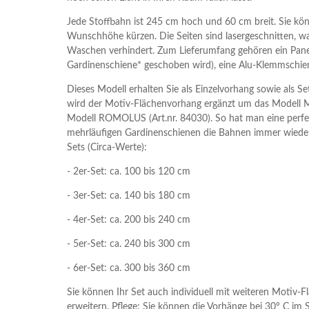
Jede Stoffbahn ist 245 cm hoch und 60 cm breit. Sie könn
Wunschhöhe kürzen. Die Seiten sind lasergeschnitten, w
Waschen verhindert. Zum Lieferumfang gehören ein Paneel
Gardinenschiene* geschoben wird), eine Alu-Klemmschien
Dieses Modell erhalten Sie als Einzelvorhang sowie als S
wird der Motiv-Flächenvorhang ergänzt um das Model
Modell ROMOLUS (Art.nr. 84030). So hat man eine perf
mehrläufigen Gardinenschienen die Bahnen immer wieder
Sets (Circa-Werte):
- 2er-Set: ca. 100 bis 120 cm
- 3er-Set: ca. 140 bis 180 cm
- 4er-Set: ca. 200 bis 240 cm
- 5er-Set: ca. 240 bis 300 cm
- 6er-Set: ca. 300 bis 360 cm
Sie können Ihr Set auch individuell mit weiteren Motiv
erweitern. Pflege: Sie können die Vorhänge bei 30° C i