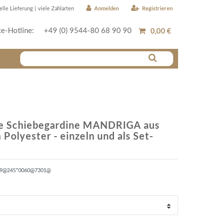
Anmelden
Registrieren
elle Lieferung |
viele Zahlarten
0,00 €
ce-Hotline:
+49 (0) 9544-80 68 90 90
r
ge Schiebegardine MANDRIGA aus
Polyester - einzeln und als Set-
89@245*0060@7301@