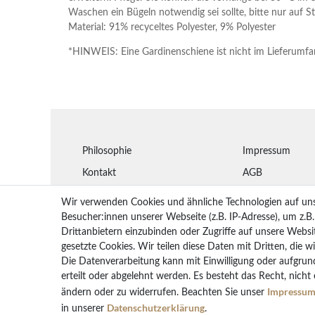
Waschen ein Bügeln notwendig sei sollte, bitte nur auf 
Material: 91% recyceltes Polyester, 9% Polyester
*HINWEIS: Eine Gardinenschiene ist nicht im Lieferumfa
Philosophie
Impressum
Kontakt
AGB
Montageanleitungen
Widerrufsbelehr
Wir verwenden Cookies und ähnliche Technologien auf un
Glossar
Datenschutz
Besucher:innen unserer Webseite (z.B. IP-Adresse), um z.B
Drittanbietern einzubinden oder Zugriffe auf unsere Websit
Arbeiten bei STYLEGARD
Lieferung
gesetzte Cookies. Wir teilen diese Daten mit Dritten, die w
Rückgaberecht
Die Datenverarbeitung kann mit Einwilligung oder aufgrun
erteilt oder abgelehnt werden. Es besteht das Recht, nicht
Vertrag wider
Impressu
ändern oder zu widerrufen. Beachten Sie unser
Daten­schutz­erklärung
in unserer
.