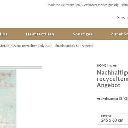
Moderne Heimtextilien & Wohnaccessories günstig |
schn
Servi
llos
Heimtextilien
Sonstiges
Zubehö
 MANDRIGA aus recyceltem Polyester - einzeln und als Set-Angebot
HOME in green
Nachhalti
recyceltem 
Angebot
Artikelnummer
0840
GRÖSSE