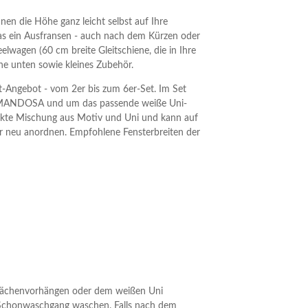
en die Höhe ganz leicht selbst auf Ihre
as ein Ausfransen - auch nach dem Kürzen oder
wagen (60 cm breite Gleitschiene, die in Ihre
e unten sowie kleines Zubehör.
et-Angebot - vom 2er bis zum 6er-Set. Im Set
l MANDOSA und um das passende weiße Uni-
ekte Mischung aus Motiv und Uni und kann auf
 neu anordnen. Empfohlene Fensterbreiten der
-Flächenvorhängen oder dem weißen Uni
m Schonwaschgang waschen. Falls nach dem