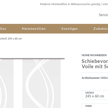
Moderne Heimtextilien & Wohnaccessories günstig |
schn
Servi
llos
Heimtextilien
Sonstiges
Zubehö
cherli 245 x 60 cm
HOME WOHNIDEEN
Schiebevor
Voile mit S
Artikelnummer
0888
GRÖSSE
FARBE