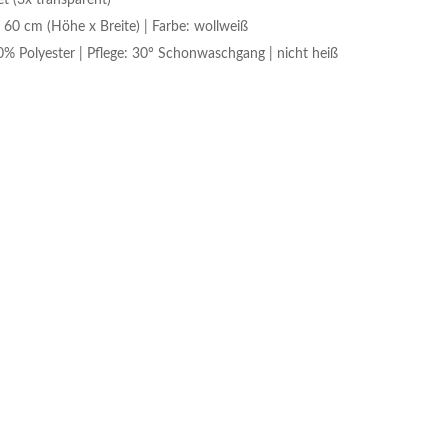
et (3x transparent)
60 cm (Höhe x Breite) | Farbe: wollweiß
0% Polyester | Pflege: 30° Schonwaschgang | nicht heiß