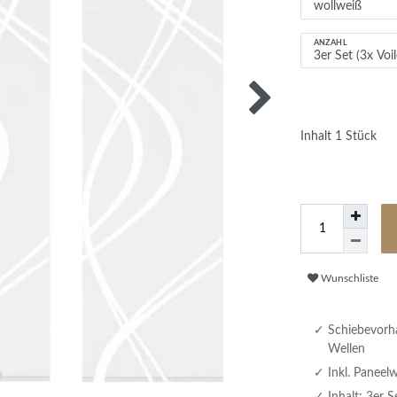
ANZAHL
Inhalt
1
Stück
Wunschliste
Schiebevorha
Wellen
Inkl. Panee