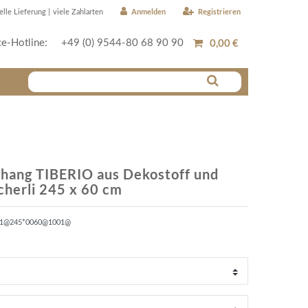
Anmelden
Registrieren
elle Lieferung |
viele Zahlarten
0,00 €
ce-Hotline:
+49 (0) 9544-80 68 90 90
r
hang TIBERIO aus Dekostoff und
cherli 245 x 60 cm
61@245*0060@1001@