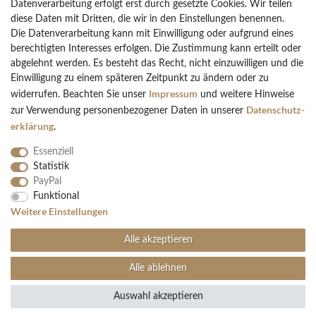
Datenverarbeitung erfolgt erst durch gesetzte Cookies. Wir teilen
diese Daten mit Dritten, die wir in den Einstellungen benennen.
Die Datenverarbeitung kann mit Einwilligung oder aufgrund eines
Bezahlarten
berechtigten Interesses erfolgen. Die Zustimmung kann erteilt oder
PayPal
abgelehnt werden. Es besteht das Recht, nicht einzuwilligen und die
Vorkasse Überweisung
Einwilligung zu einem späteren Zeitpunkt zu ändern oder zu
Impressum
widerrufen. Beachten Sie unser
und weitere Hinweise
Kreditkarten
Daten­schutz­
zur Verwendung personenbezogener Daten in unserer
Kauf auf Rechnung
erklärung
.
Essenziell
Statistik
PayPal
Funktional
Folgen Sie uns
Weitere Einstellungen
Alle akzeptieren
Alle ablehnen
Auswahl akzeptieren