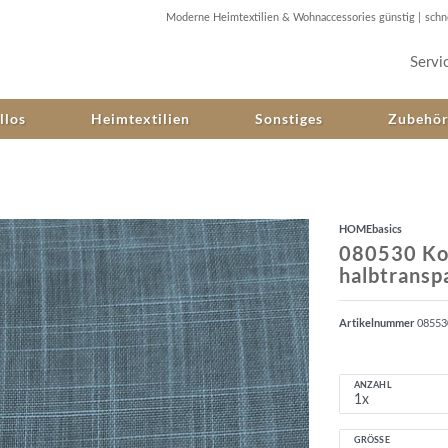
Moderne Heimtextilien & Wohnaccessories günstig |
schn
Servi
llos
Heimtextilien
Sonstiges
Zubehö
HOMEbasics
080530 Ko
halbtransp
Artikelnummer
0855
ANZAHL
GRÖSSE