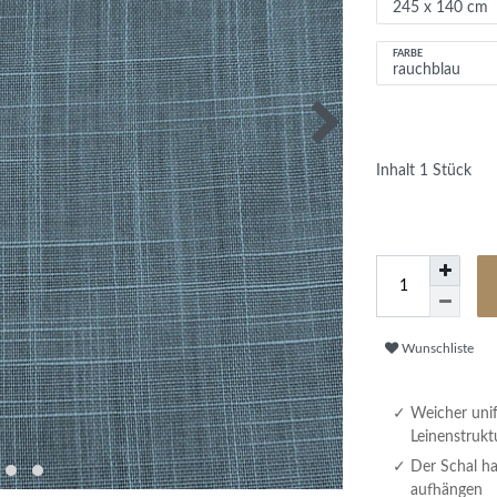
FARBE
Inhalt
1
Stück
Wunschliste
Weicher unif
Leinenstrukt
Der Schal ha
aufhängen