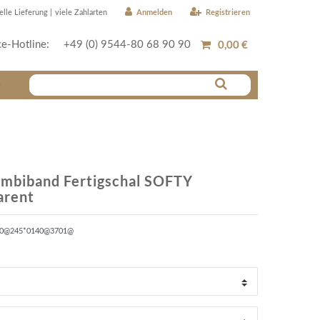
Anmelden
Registrieren
elle Lieferung |
viele Zahlarten
0,00 €
ce-Hotline:
+49 (0) 9544-80 68 90 90
r
mbiband Fertigschal SOFTY
arent
30@245*0140@3701@