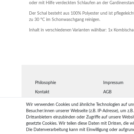
oder mit Hilfe verdeckten Schlaufen an der Gardinenstan
Der Schal besteht aus 100% Polyester und ist pflegeleicht
zu 30 °C im Schonwaschgang reinigen.
Inhalt in verschiedenen Varianten wählbar: 1x Kombischa
Philosophie
Impressum
Kontakt
AGB
Montageanleitungen
Widerrufsbelehr
Wir verwenden Cookies und ähnliche Technologien auf un
Glossar
Datenschutz
Besucher:innen unserer Webseite (z.B. IP-Adresse), um z.B
Drittanbietern einzubinden oder Zugriffe auf unsere Websit
Arbeiten bei STYLEGARD
Lieferung
gesetzte Cookies. Wir teilen diese Daten mit Dritten, die w
Rückgaberecht
Die Datenverarbeitung kann mit Einwilligung oder aufgrun