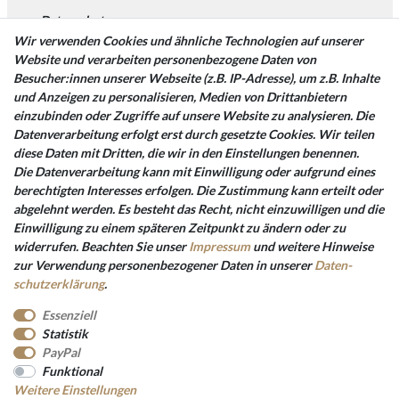
Datenschutz
Wir verwenden Cookies und ähnliche Technologien auf unserer
Lieferung
Website und verarbeiten personenbezogene Daten von
Rückgaberecht
Besucher:innen unserer Webseite (z.B. IP-Adresse), um z.B. Inhalte
und Anzeigen zu personalisieren, Medien von Drittanbietern
Vertrag widerrufen
einzubinden oder Zugriffe auf unsere Website zu analysieren. Die
Datenverarbeitung erfolgt erst durch gesetzte Cookies. Wir teilen
diese Daten mit Dritten, die wir in den Einstellungen benennen.
Bezahlarten
Die Datenverarbeitung kann mit Einwilligung oder aufgrund eines
berechtigten Interesses erfolgen. Die Zustimmung kann erteilt oder
PayPal
abgelehnt werden. Es besteht das Recht, nicht einzuwilligen und die
Vorkasse Überweisung
Einwilligung zu einem späteren Zeitpunkt zu ändern oder zu
widerrufen. Beachten Sie unser
Impressum
und weitere Hinweise
Kreditkarten
zur Verwendung personenbezogener Daten in unserer
Daten­
Kauf auf Rechnung
schutz­erklärung
.
Essenziell
Statistik
PayPal
Funktional
Folgen Sie uns
Weitere Einstellungen