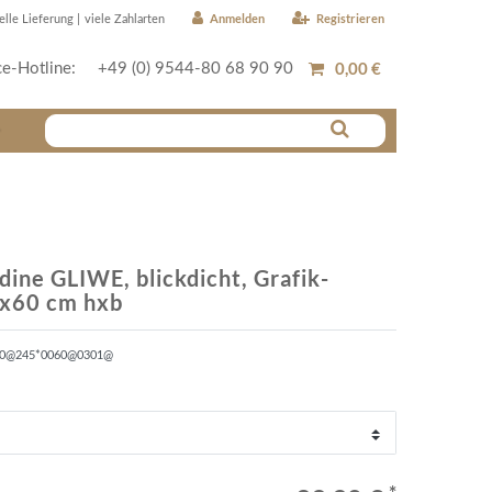
Anmelden
Registrieren
elle Lieferung |
viele Zahlarten
0,00 €
ce-Hotline:
+49 (0) 9544-80 68 90 90
r
dine GLIWE, blickdicht, Grafik-
5x60 cm hxb
70@245*0060@0301@