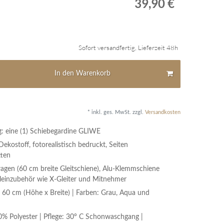
*
39,90 €
Sofort versandfertig, Lieferzeit 48h
In den Warenkorb
* inkl. ges. MwSt. zzgl.
Versandkosten
: eine (1) Schiebegardine GLIWE
Dekostoff, fotorealistisch bedruckt, Seiten
tten
wagen (60 cm breite Gleitschiene), Alu-Klemmschiene
leinzubehör wie X-Gleiter und Mitnehmer
60 cm (Höhe x Breite) | Farben: Grau, Aqua und
0% Polyester | Pflege: 30° C Schonwaschgang |