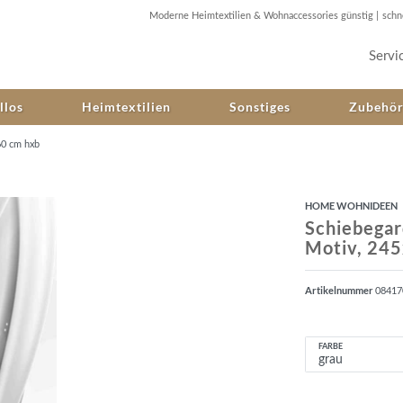
Moderne Heimtextilien & Wohnaccessories günstig |
schn
Servi
llos
Heimtextilien
Sonstiges
Zubehö
60 cm hxb
HOME WOHNIDEEN
Schiebegar
Motiv, 24
Artikelnummer
0841
FARBE