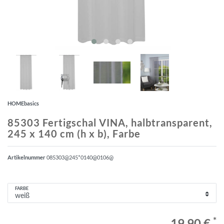
HOMEbasics
85303 Fertigschal VINA, halbtransparent,
245 x 140 cm (h x b), Farbe
Artikelnummer
085303@245*0140@0106@
FARBE
*
19,90 €