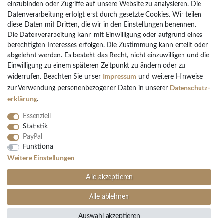
Vertrag widerrufen
einzubinden oder Zugriffe auf unsere Website zu analysieren. Die
Datenverarbeitung erfolgt erst durch gesetzte Cookies. Wir teilen
diese Daten mit Dritten, die wir in den Einstellungen benennen.
Die Datenverarbeitung kann mit Einwilligung oder aufgrund eines
Bezahlarten
berechtigten Interesses erfolgen. Die Zustimmung kann erteilt oder
PayPal
abgelehnt werden. Es besteht das Recht, nicht einzuwilligen und die
Einwilligung zu einem späteren Zeitpunkt zu ändern oder zu
Vorkasse Überweisung
Impressum
widerrufen. Beachten Sie unser
und weitere Hinweise
Kreditkarten
Daten­schutz­
zur Verwendung personenbezogener Daten in unserer
Kauf auf Rechnung
erklärung
.
Essenziell
Statistik
PayPal
Funktional
Folgen Sie uns
Weitere Einstellungen
Alle akzeptieren
Alle ablehnen
Auswahl akzeptieren