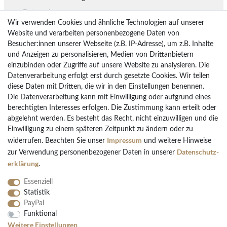
Datenschutz
Wir verwenden Cookies und ähnliche Technologien auf unserer
Lieferung
Website und verarbeiten personenbezogene Daten von
Besucher:innen unserer Webseite (z.B. IP-Adresse), um z.B. Inhalte
Rückgaberecht
und Anzeigen zu personalisieren, Medien von Drittanbietern
Vertrag widerrufen
einzubinden oder Zugriffe auf unsere Website zu analysieren. Die
Datenverarbeitung erfolgt erst durch gesetzte Cookies. Wir teilen
diese Daten mit Dritten, die wir in den Einstellungen benennen.
Die Datenverarbeitung kann mit Einwilligung oder aufgrund eines
Bezahlarten
berechtigten Interesses erfolgen. Die Zustimmung kann erteilt oder
PayPal
abgelehnt werden. Es besteht das Recht, nicht einzuwilligen und die
Einwilligung zu einem späteren Zeitpunkt zu ändern oder zu
Vorkasse Überweisung
Impressum
widerrufen. Beachten Sie unser
und weitere Hinweise
Kreditkarten
Daten­schutz­
zur Verwendung personenbezogener Daten in unserer
Kauf auf Rechnung
erklärung
.
Essenziell
Statistik
PayPal
Funktional
Folgen Sie uns
Weitere Einstellungen