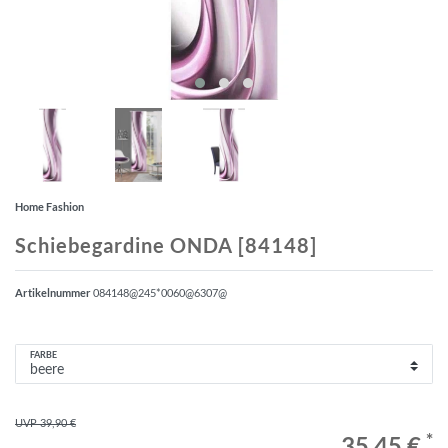
Home Fashion
Schiebegardine ONDA [84148]
Artikelnummer
084148@245*0060@6307@
FARBE
UVP 39,90 €
*
35,45 €