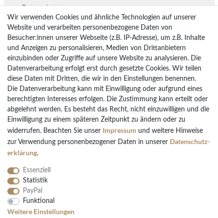
Datenschutz
Wir verwenden Cookies und ähnliche Technologien auf unserer
Lieferung
Website und verarbeiten personenbezogene Daten von
Besucher:innen unserer Webseite (z.B. IP-Adresse), um z.B. Inhalte
Rückgaberecht
und Anzeigen zu personalisieren, Medien von Drittanbietern
Vertrag widerrufen
einzubinden oder Zugriffe auf unsere Website zu analysieren. Die
Datenverarbeitung erfolgt erst durch gesetzte Cookies. Wir teilen
diese Daten mit Dritten, die wir in den Einstellungen benennen.
Die Datenverarbeitung kann mit Einwilligung oder aufgrund eines
Bezahlarten
berechtigten Interesses erfolgen. Die Zustimmung kann erteilt oder
PayPal
abgelehnt werden. Es besteht das Recht, nicht einzuwilligen und die
Einwilligung zu einem späteren Zeitpunkt zu ändern oder zu
Vorkasse Überweisung
Impressum
widerrufen. Beachten Sie unser
und weitere Hinweise
Kreditkarten
Daten­schutz­
zur Verwendung personenbezogener Daten in unserer
Kauf auf Rechnung
erklärung
.
Essenziell
Statistik
PayPal
Funktional
Folgen Sie uns
Weitere Einstellungen