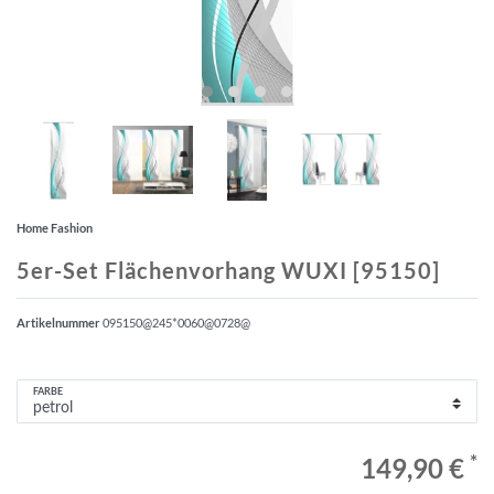
Home Fashion
5er-Set Flächenvorhang WUXI [95150]
Artikelnummer
095150@245*0060@0728@
FARBE
*
149,90 €