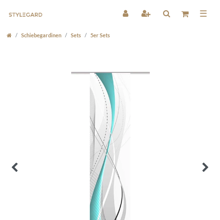
☰
Schiebegardinen
Sets
5er Sets