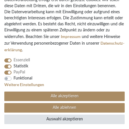
Datenverarbeitung erfolgt erst durch gesetzte Cookies. Wir teilen
diese Daten mit Dritten, die wir in den Einstellungen benennen.
Die Datenverarbeitung kann mit Einwilligung oder aufgrund eines
Bezahlarten
berechtigten Interesses erfolgen. Die Zustimmung kann erteilt oder
PayPal
abgelehnt werden. Es besteht das Recht, nicht einzuwilligen und die
Einwilligung zu einem späteren Zeitpunkt zu ändern oder zu
Vorkasse Überweisung
Impressum
widerrufen. Beachten Sie unser
und weitere Hinweise
Kreditkarten
Daten­schutz­
zur Verwendung personenbezogener Daten in unserer
Kauf auf Rechnung
erklärung
.
Essenziell
Statistik
PayPal
Funktional
Folgen Sie uns
Weitere Einstellungen
Alle akzeptieren
Alle ablehnen
Auswahl akzeptieren