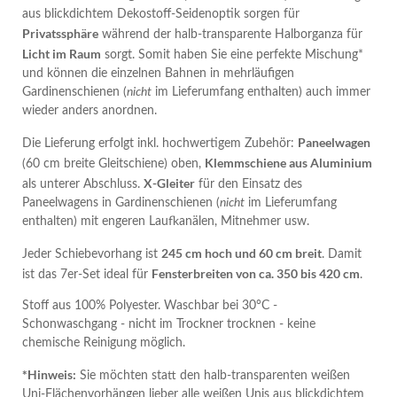
aus blickdichtem Dekostoff-Seidenoptik sorgen für
Privatssphäre
während der halb-transparente Halborganza für
Licht im Raum
sorgt. Somit haben Sie eine perfekte Mischung*
und können die einzelnen Bahnen in mehrläufigen
Gardinenschienen (
nicht
im Lieferumfang enthalten) auch immer
wieder anders anordnen.
Paneelwagen
Die Lieferung erfolgt inkl. hochwertigem Zubehör:
Klemmschiene aus Aluminium
(60 cm breite Gleitschiene) oben,
X-Gleiter
als unterer Abschluss.
für den Einsatz des
Paneelwagens in Gardinenschienen (
nicht
im Lieferumfang
enthalten) mit engeren Laufkanälen, Mitnehmer usw.
245 cm hoch und 60 cm breit
Jeder Schiebevorhang ist
. Damit
Fensterbreiten von ca. 350 bis 420 cm
ist das 7er-Set ideal für
.
Stoff aus 100% Polyester. Waschbar bei 30°C -
Schonwaschgang - nicht im Trockner trocknen - keine
chemische Reinigung möglich.
*Hinweis:
Sie möchten statt den halb-transparenten weißen
Uni-Flächenvorhängen lieber alle weißen Unis aus blickdichtem