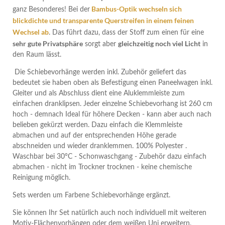
Bambus-Optik wechseln sich
ganz Besonderes! Bei der
blickdichte und transparente Querstreifen in einem feinen
Wechsel ab
.
Das führt dazu, dass der Stoff zum einen für eine
sehr
gute Privatsphäre
gleichzeitig noch viel Licht
sorgt aber
in
den Raum lässt.
Die Schiebevorhänge werden inkl. Zubehör geliefert das
bedeutet sie haben oben als Befestigung einen Paneelwagen inkl.
Gleiter und als Abschluss dient eine Aluklemmleiste zum
einfachen dranklipsen. Jeder einzelne Schiebevorhang ist 260 cm
hoch - demnach Ideal für höhere Decken - kann aber auch nach
belieben gekürzt werden. Dazu einfach die Klemmleiste
abmachen und auf der entsprechenden Höhe gerade
abschneiden und wieder dranklemmen. 100% Polyester .
Waschbar bei 30°C - Schonwaschgang - Zubehör dazu einfach
abmachen - nicht im Trockner trocknen - keine chemische
Reinigung möglich.
Sets werden um Farbene Schiebevorhänge ergänzt.
Sie können Ihr Set natürlich auch noch individuell mit weiteren
Motiv-Flächenvorhängen oder dem weißen Uni erweitern.