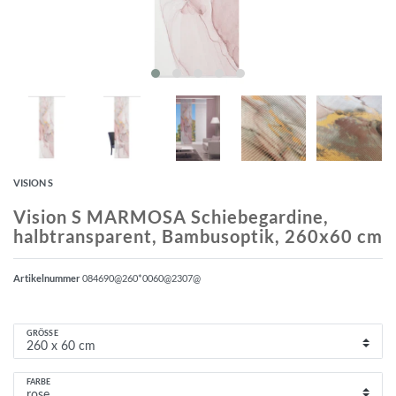
VISION S
Vision S MARMOSA Schiebegardine,
halbtransparent, Bambusoptik, 260x60 cm
Artikelnummer
084690@260*0060@2307@
GRÖSSE
FARBE