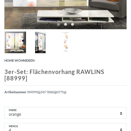
HOME WOHNIDEEN
3er-Set: Flächenvorhang RAWLINS
[88999]
Artikelnummer
094999@245*0060@0775@
FARBE
MENGE