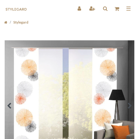
☰
Stylegard