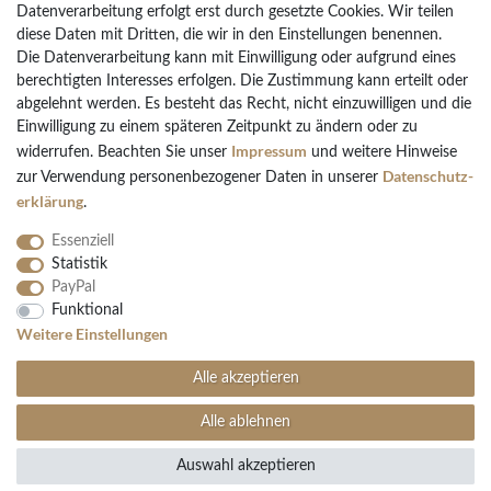
Datenverarbeitung erfolgt erst durch gesetzte Cookies. Wir teilen
diese Daten mit Dritten, die wir in den Einstellungen benennen.
Die Datenverarbeitung kann mit Einwilligung oder aufgrund eines
Bezahlarten
berechtigten Interesses erfolgen. Die Zustimmung kann erteilt oder
PayPal
abgelehnt werden. Es besteht das Recht, nicht einzuwilligen und die
Einwilligung zu einem späteren Zeitpunkt zu ändern oder zu
Vorkasse Überweisung
Impressum
widerrufen. Beachten Sie unser
und weitere Hinweise
Kreditkarten
Daten­schutz­
zur Verwendung personenbezogener Daten in unserer
Kauf auf Rechnung
erklärung
.
Essenziell
Statistik
PayPal
Funktional
Folgen Sie uns
Weitere Einstellungen
Alle akzeptieren
Alle ablehnen
Auswahl akzeptieren