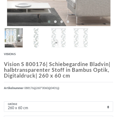
VISION S
Vision S 800176| Schiebegardine Bladvin|
halbtransparenter Stoff in Bambus Optik,
Digitaldruck| 260 x 60 cm
Artikelnummer
088176@260*0060@0401@
GRÖSSE