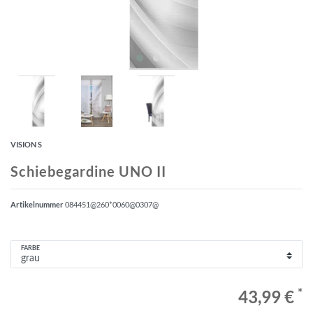
VISION S
Schiebegardine UNO II
Artikelnummer
084451@260*0060@0307@
FARBE
*
43,99 €