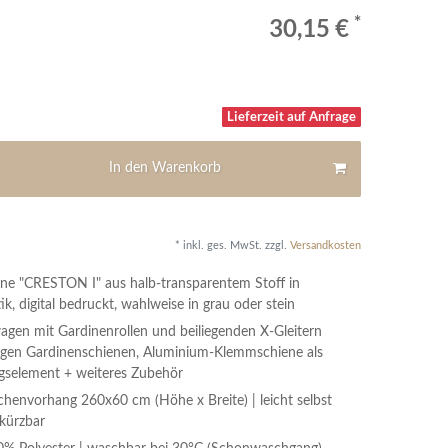
*
30,15 €
Lieferzeit auf Anfrage
In den Warenkorb
* inkl. ges. MwSt. zzgl.
Versandkosten
ine "CRESTON I" aus halb-transparentem Stoff in
, digital bedruckt, wahlweise in grau oder stein
wagen mit Gardinenrollen und beiliegenden X-Gleitern
gigen Gardinenschienen, Aluminium-Klemmschiene als
selement + weiteres Zubehör
chenvorhang 260x60 cm (Höhe x Breite) | leicht selbst
kürzbar