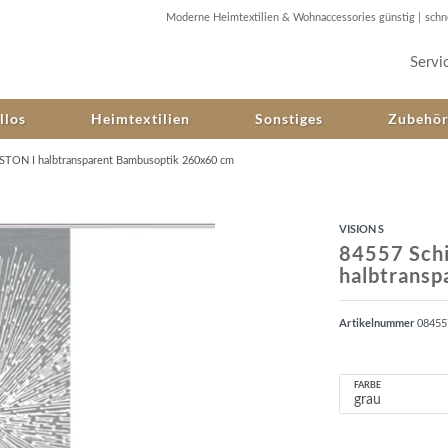
Moderne Heimtextilien & Wohnaccessories günstig |
schn
Servi
llos
Heimtextilien
Sonstiges
Zubehö
STON I halbtransparent Bambusoptik 260x60 cm
VISION S
84557 Sch
halbtrans
Artikelnummer
0845
FARBE