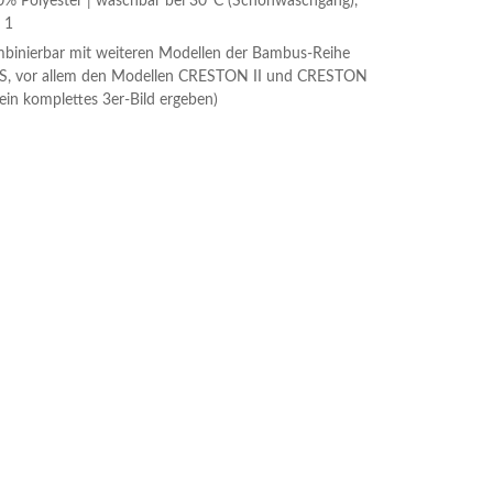
0% Polyester | waschbar bei 30°C (Schonwaschgang),
 1
mbinierbar mit weiteren Modellen der Bambus-Reihe
S, vor allem den Modellen CRESTON II und CRESTON
n ein komplettes 3er-Bild ergeben)