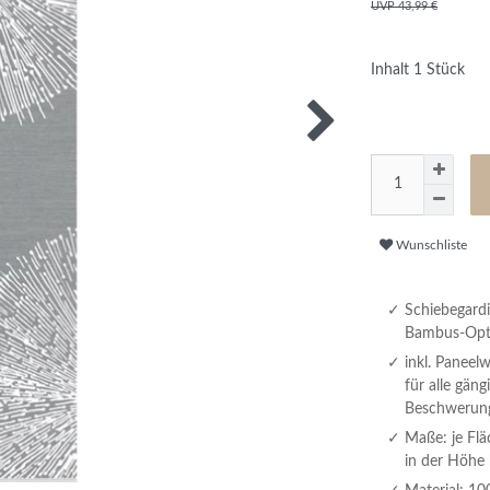
UVP 43,99 €
Inhalt
1
Stück
Wunschliste
Schiebegard
Bambus-Optik
inkl. Paneel
für alle gän
Beschwerung
Maße: je Flä
in der Höhe 