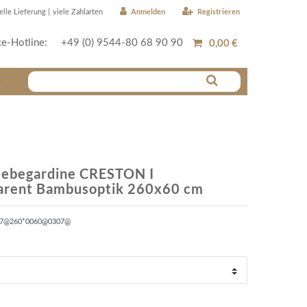
Anmelden
Registrieren
elle Lieferung |
viele Zahlarten
0,00 €
ce-Hotline:
+49 (0) 9544-80 68 90 90
r
iebegardine CRESTON I
parent Bambusoptik 260x60 cm
57@260*0060@0307@