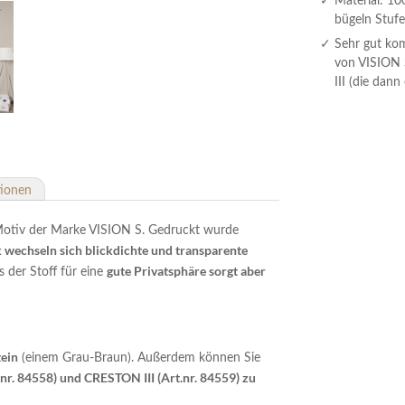
Material: 10
bügeln Stufe
Sehr gut ko
von VISION 
III (die dan
tionen
Motiv der Marke VISION S. Gedruckt wurde
k wechseln sich blickdichte und transparente
gute Privatsphäre sorgt aber
s der Stoff für eine
tein
(einem Grau-Braun). Außerdem können Sie
nr. 84558) und CRESTON III (Art.nr. 84559) zu