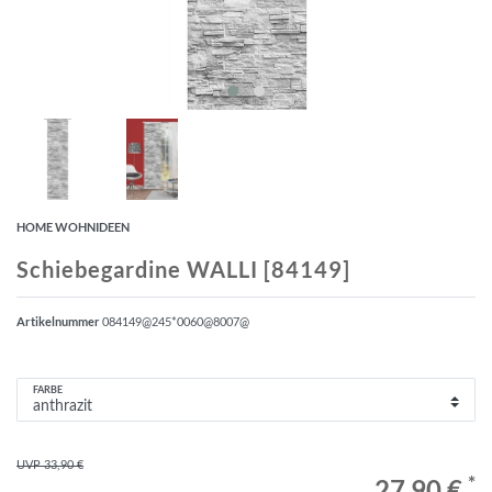
HOME WOHNIDEEN
Schiebegardine WALLI [84149]
Artikelnummer
084149@245*0060@8007@
FARBE
UVP 33,90 €
*
27,90 €