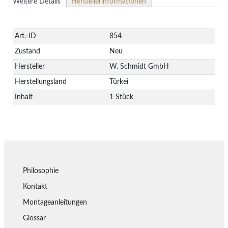
Weitere Details
Herstellerinformationen
Technisches
Wert
Art.-ID
854
Merkmal
Zustand
Neu
Hersteller
W. Schmidt GmbH
Herstellungsland
Türkei
Inhalt
1 Stück
Philosophie
Kontakt
Montageanleitungen
Glossar