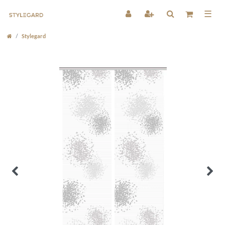
☰
Stylegard