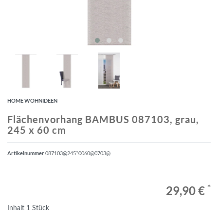
HOME WOHNIDEEN
Flächenvorhang BAMBUS 087103, grau,
245 x 60 cm
Artikelnummer
087103@245*0060@0703@
*
29,90 €
Inhalt
1
Stück