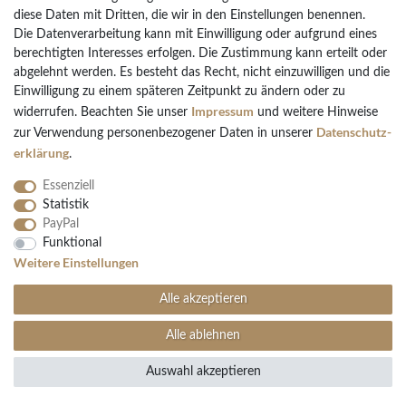
diese Daten mit Dritten, die wir in den Einstellungen benennen.
Die Datenverarbeitung kann mit Einwilligung oder aufgrund eines
berechtigten Interesses erfolgen. Die Zustimmung kann erteilt oder
abgelehnt werden. Es besteht das Recht, nicht einzuwilligen und die
4er-Set Schiebegardinen SEMORA
Einwilligung zu einem späteren Zeitpunkt zu ändern oder zu
Impressum
widerrufen. Beachten Sie unser
und weitere Hinweise
Sofort versandfertig, Lieferzeit 48h
Daten­schutz­
zur Verwendung personenbezogener Daten in unserer
153,99 € *
erklärung
.
*
inkl. ges. MwSt.
zzgl.
Versandkosten
Essenziell
Statistik
PayPal
Funktional
Weitere Einstellungen
Alle akzeptieren
Alle ablehnen
Auswahl akzeptieren