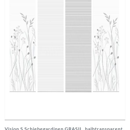
Vision S Schiebegardinen GRASIL, halbtransparent,