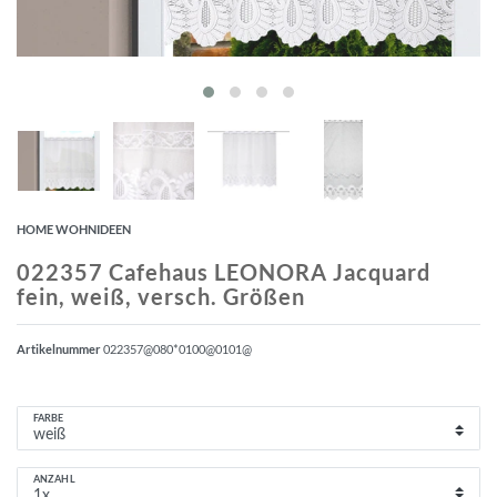
HOME WOHNIDEEN
022357 Cafehaus LEONORA Jacquard
fein, weiß, versch. Größen
Artikelnummer
022357@080*0100@0101@
FARBE
ANZAHL