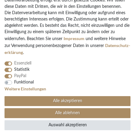
Datenverarbeitung erfolgt erst durch gesetzte Cookies. Wir teilen
diese Daten mit Dritten, die wir in den Einstellungen benennen.
Die Datenverarbeitung kann mit Einwilligung oder aufgrund eines
Bezahlarten
berechtigten Interesses erfolgen. Die Zustimmung kann erteilt oder
PayPal
abgelehnt werden. Es besteht das Recht, nicht einzuwilligen und die
Vorkasse Überweisung
Einwilligung zu einem späteren Zeitpunkt zu ändern oder zu
Impressum
widerrufen. Beachten Sie unser
und weitere Hinweise
Kreditkarten
Daten­schutz­
zur Verwendung personenbezogener Daten in unserer
Kauf auf Rechnung
erklärung
.
Essenziell
Statistik
PayPal
Funktional
Folgen Sie uns
Weitere Einstellungen
Alle akzeptieren
Alle ablehnen
Auswahl akzeptieren