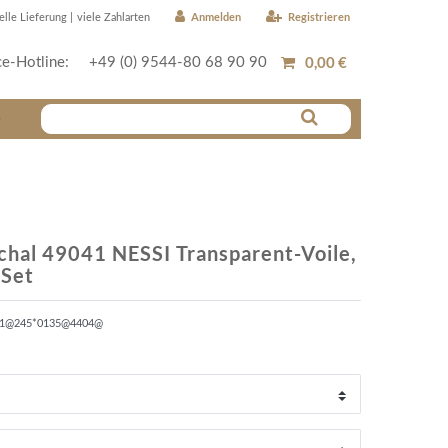
Anmelden
Registrieren
elle Lieferung |
viele Zahlarten
0,00 €
ce-Hotline:
+49 (0) 9544-80 68 90 90
r
chal 49041 NESSI Transparent-Voile,
 Set
41@245*0135@4404@