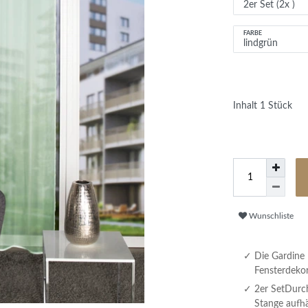
FARBE
Inhalt
1
Stück
Wunschliste
Die Gardine l
Fensterdekor
2er SetDurch
Stange aufh