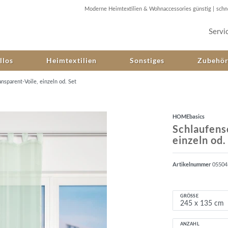
Moderne Heimtextilien & Wohnaccessories günstig |
schn
Servi
llos
Heimtextilien
Sonstiges
Zubehö
nsparent-Voile, einzeln od. Set
HOMEbasics
Schlaufens
einzeln od.
Artikelnummer
0550
GRÖSSE
ANZAHL