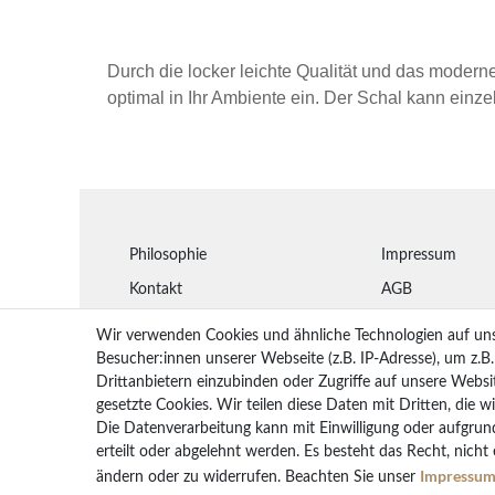
Durch die locker leichte Qualität und das modern
optimal in Ihr Ambiente ein. Der Schal kann einze
Philosophie
Impressum
Kontakt
AGB
Montageanleitungen
Widerrufsbelehr
Wir verwenden Cookies und ähnliche Technologien auf un
Glossar
Datenschutz
Besucher:innen unserer Webseite (z.B. IP-Adresse), um z.B
Drittanbietern einzubinden oder Zugriffe auf unsere Websit
Arbeiten bei STYLEGARD
Lieferung
gesetzte Cookies. Wir teilen diese Daten mit Dritten, die w
Rückgaberecht
Die Datenverarbeitung kann mit Einwilligung oder aufgrun
erteilt oder abgelehnt werden. Es besteht das Recht, nicht
Vertrag wider
Impressu
ändern oder zu widerrufen. Beachten Sie unser