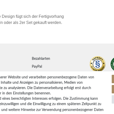
e Design fügt sich der Fertigvorhang
ln oder als 2er Set gekauft werden.
Bezahlarten
PayPal
ung
Vorkasse Überweisung
serer Website und verarbeiten personenbezogene Daten von
Kreditkarten
. Inhalte und Anzeigen zu personalisieren, Medien von
e zu analysieren. Die Datenverarbeitung erfolgt erst durch
Kauf auf Rechnung
ir in den Einstellungen benennen.
d eines berechtigten Interesses erfolgen. Die Zustimmung kann
 einzuwilligen und die Einwilligung zu einem späteren Zeitpunkt zu
rufen
m
und weitere Hinweise zur Verwendung personenbezogener Daten