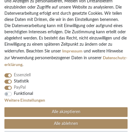
und Anzeigen zu personalisieren, Medien von Drittanbietern
Vertrag widerrufen
einzubinden oder Zugriffe auf unsere Website zu analysieren. Die
Datenverarbeitung erfolgt erst durch gesetzte Cookies. Wir teilen
diese Daten mit Dritten, die wir in den Einstellungen benennen.
Die Datenverarbeitung kann mit Einwilligung oder aufgrund eines
Bezahlarten
berechtigten Interesses erfolgen. Die Zustimmung kann erteilt oder
PayPal
abgelehnt werden. Es besteht das Recht, nicht einzuwilligen und die
Vorkasse Überweisung
Einwilligung zu einem späteren Zeitpunkt zu ändern oder zu
Impressum
widerrufen. Beachten Sie unser
und weitere Hinweise
Kreditkarten
Daten­schutz­
zur Verwendung personenbezogener Daten in unserer
Kauf auf Rechnung
erklärung
.
Essenziell
Statistik
PayPal
Funktional
Folgen Sie uns
Weitere Einstellungen
Alle akzeptieren
Alle ablehnen